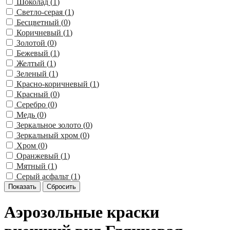
Шоколад (
1
)
Светло-серая (
1
)
Бесцветный (
0
)
Коричневый (
1
)
Золотой (
0
)
Бежевый (
1
)
Желтый (
1
)
Зеленый (
1
)
Красно-коричневый (
1
)
Красный (
0
)
Серебро (
0
)
Медь (
0
)
Зеркальное золото (
0
)
Зеркальный хром (
0
)
Хром (
0
)
Оранжевый (
1
)
Мятный (
1
)
Серый асфальт (
1
)
Аэрозольные краски