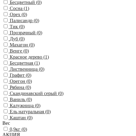
Бесцветный (
0
)
Сосна (
1
)
Орех (
0
)
Палисандр (
0
)
Тик (
0
)
Прозрачный (
0
)
Дуб (
0
)
Махагон (
0
)
Венге (
0
)
Красное дерево (
1
)
Бесцветная (
1
)
Лиственница (
0
)
Графит (
0
)
Орегон (
0
)
Рябина (
0
)
Скандинавский серый (
0
)
Ваниль (
0
)
Калужница (
0
)
Ель натуральная (
0
)
Каштан (
0
)
Вес
0,9кг (
0
)
АКЦИЯ