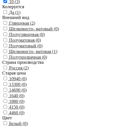
10 (
3
)
Колеруется
Да (
1
)
Внешний вид
Глянцевая (
2
)
Шелковисто- матовый (
0
)
Полуглянцевая (
0
)
Полуматовая (
0
)
Полуматовый (
0
)
Шелковисто- матовая (
1
)
Полупрозрачная (
0
)
Страна производства
Россия (
2
)
Старая цена
10940 (
0
)
13300 (
0
)
14690 (
0
)
1640 (
0
)
1880 (
0
)
4150 (
0
)
4460 (
0
)
Цвет
Белый (
0
)