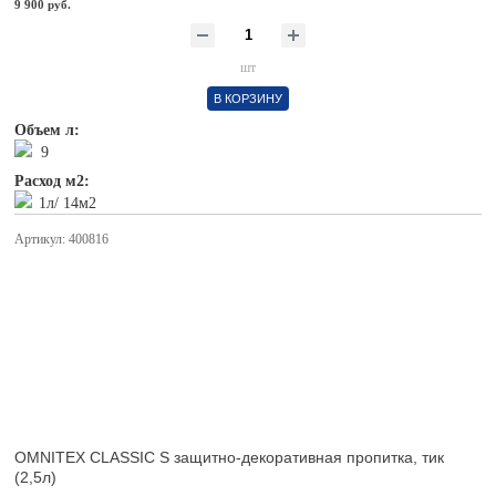
9 900 руб.
шт
В КОРЗИНУ
Объем л:
9
Расход м2:
1л/ 14м2
Артикул: 400816
OMNITEX CLASSIC S защитно-декоративная пропитка, тик
(2,5л)