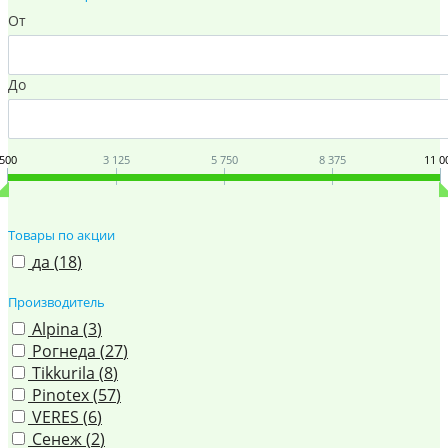
От
До
500
3 125
5 750
8 375
11 0
Товары по акции
да (
18
)
Производитель
Alpina (
3
)
Рогнеда (
27
)
Tikkurila (
8
)
Pinotex (
57
)
VERES (
6
)
Сенеж (
2
)