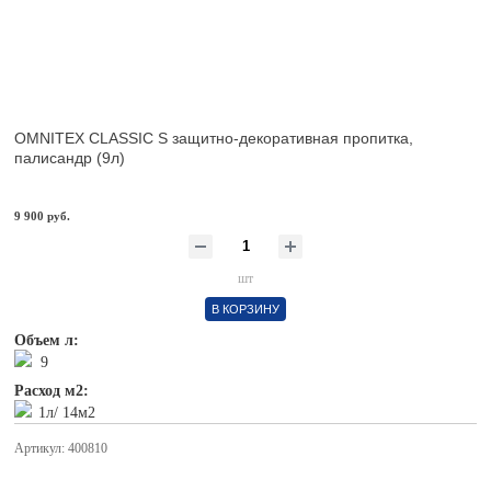
OMNITEX CLASSIC S защитно-декоративная пропитка,
палисандр (9л)
9 900 руб.
шт
В КОРЗИНУ
Объем л:
9
Расход м2:
1л/ 14м2
Артикул: 400810