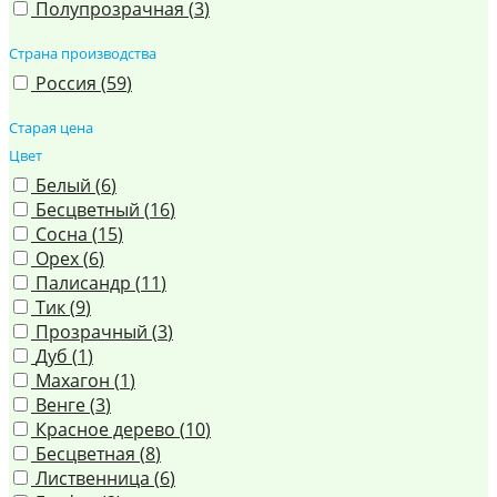
Полупрозрачная (
3
)
Страна производства
Россия (
59
)
Старая цена
Цвет
Белый (
6
)
Бесцветный (
16
)
Сосна (
15
)
Орех (
6
)
Палисандр (
11
)
Тик (
9
)
Прозрачный (
3
)
Дуб (
1
)
Махагон (
1
)
Венге (
3
)
Красное дерево (
10
)
Бесцветная (
8
)
Лиственница (
6
)