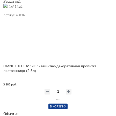
Расход м2:
1л/ 14м2
Артикул: 400807
OMNITEX CLASSIC S защитно-декоративная пропитка,
лиственница (2,5л)
3 180 руб.
шт
В КОРЗИНУ
Объем л: