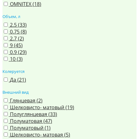
OMNITEX (
18
)
Объем, л
2.5 (
33
)
0.75 (
8
)
2.7 (
2
)
9 (
45
)
0.9 (
29
)
10 (
3
)
Колеруется
Да (
21
)
Внешний вид
Глянцевая (
2
)
Шелковисто- матовый (
19
)
Полуглянцевая (
33
)
Полуматовая (
47
)
Полуматовый (
1
)
Шелковисто- матовая (
5
)