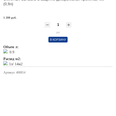
(0,9л)
1 200 руб.
шт
В КОРЗИНУ
Объем л:
0.9
Расход м2:
1л/ 14м2
Артикул: 400814