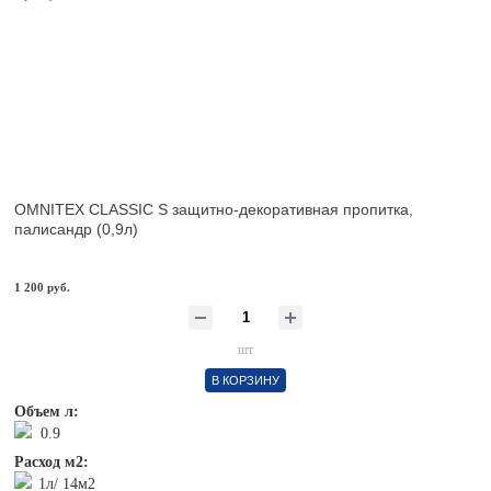
OMNITEX CLASSIC S защитно-декоративная пропитка,
палисандр (0,9л)
1 200 руб.
шт
В КОРЗИНУ
Объем л:
0.9
Расход м2:
1л/ 14м2