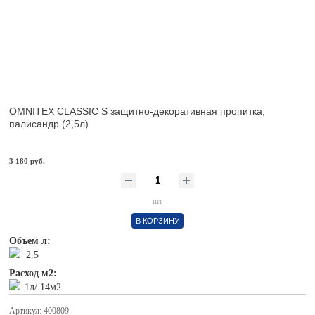
OMNITEX CLASSIC S защитно-декоративная пропитка,
палисандр (2,5л)
3 180 руб.
шт
В КОРЗИНУ
Объем л:
2.5
Расход м2:
1л/ 14м2
Артикул: 400809