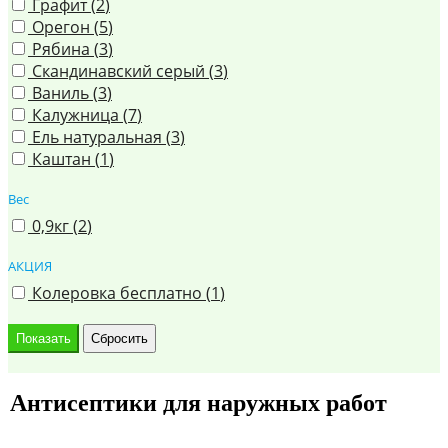
Графит (
2
)
Орегон (
5
)
Рябина (
3
)
Скандинавский серый (
3
)
Ваниль (
3
)
Калужница (
7
)
Ель натуральная (
3
)
Каштан (
1
)
Вес
0,9кг (
2
)
АКЦИЯ
Колеровка бесплатно (
1
)
Антисептики для наружных работ