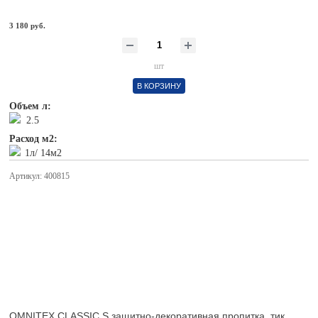
3 180 руб.
шт
В КОРЗИНУ
Объем л:
2.5
Расход м2:
1л/ 14м2
Артикул: 400815
OMNITEX CLASSIC S защитно-декоративная пропитка, тик