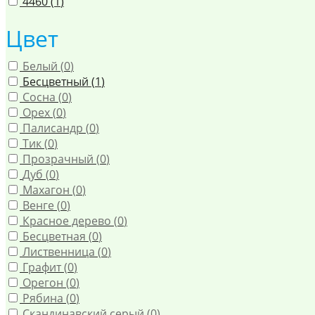
4460 (
1
)
Цвет
Белый (
0
)
Бесцветный (
1
)
Сосна (
0
)
Орех (
0
)
Палисандр (
0
)
Тик (
0
)
Прозрачный (
0
)
Дуб (
0
)
Махагон (
0
)
Венге (
0
)
Красное дерево (
0
)
Бесцветная (
0
)
Лиственница (
0
)
Графит (
0
)
Орегон (
0
)
Рябина (
0
)
Скандинавский серый (
0
)