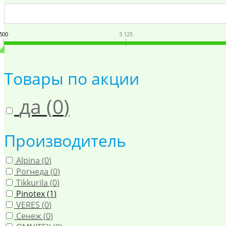
500
3 125
Товары по акции
да (
0
)
Производитель
Alpina (
0
)
Рогнеда (
0
)
Tikkurila (
0
)
Pinotex (
1
)
VERES (
0
)
Сенеж (
0
)