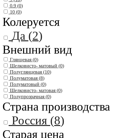
0.9 (
0
)
10 (
0
)
Колеруется
Да (
2
)
Внешний вид
Глянцевая (
0
)
Шелковисто- матовый (
0
)
Полуглянцевая (
10
)
Полуматовая (
8
)
Полуматовый (
0
)
Шелковисто- матовая (
0
)
Полупрозрачная (
0
)
Страна производства
Россия (
8
)
Старая цена