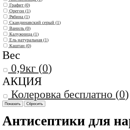
Графит (
0
)
Орегон (
1
)
Рябина (
1
)
Скандинавский серый (
1
)
Ваниль (
0
)
Калужница (
1
)
Ель натуральная (
1
)
Каштан (
0
)
Вес
0,9кг (
0
)
АКЦИЯ
Колеровка бесплатно (
0
)
Антисептики для н