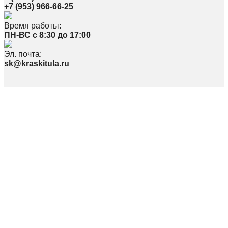
+7 (953) 966-66-25
Время работы:
ПН-ВС с 8:30 до 17:00
Эл. почта:
sk@kraskitula.ru
Политика в отношении обработки персональных данных
По вопросам, связанным с работой сайта, просьба писать на
webmaster@kraskitula.ru
© ООО «СПЕКТР» 2026
Наименование: ООО «Спектр»
Юр. Адрес: 300026, Тульская область, г. Тула, ул.Скуратовская 100,
Фактический адрес: 300026, Тульская область, г. Тула, пр-т Ленина 169, пав.
16, 24-26
Телефон: 8(4872)70-11-09
ИНН 7107529696 / КПП 710701001
ОГРН 1117154013063 / ОКПО 59999772
Директор: Евтехов Александр Юрьевич