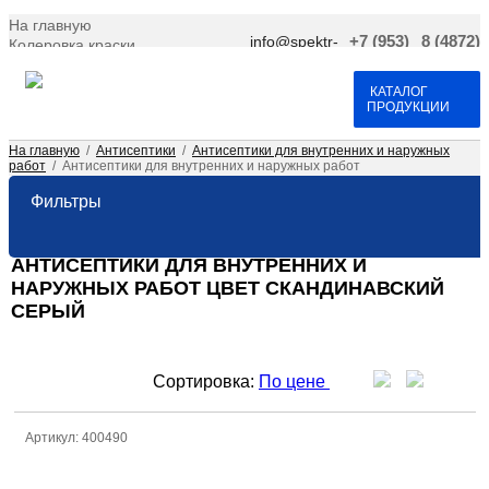
На главную
info@spektr-
+7 (953)
8 (4872)
Колеровка краски
krasok.ru
966-66-
701-109
Доставка и оплата
25
Договор оферта
Контакты
КАТАЛОГ
ПРОДУКЦИИ
На главную
/
Антисептики
/
Антисептики для внутренних и наружных
работ
/
Антисептики для внутренних и наружных работ
Фильтры
АНТИСЕПТИКИ ДЛЯ ВНУТРЕННИХ И
НАРУЖНЫХ РАБОТ ЦВЕТ СКАНДИНАВСКИЙ
СЕРЫЙ
Сортировка:
По цене
Артикул: 400490