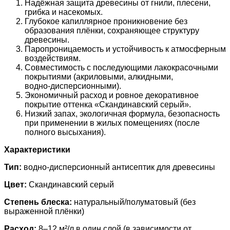
Надёжная защита древесины от гнили, плесени,
грибка и насекомых.
Глубокое капиллярное проникновение без
образования плёнки, сохраняющее структуру
древесины.
Паропроницаемость и устойчивость к атмосферным
воздействиям.
Совместимость с последующими лакокрасочными
покрытиями (акриловыми, алкидными,
водно‑дисперсионными).
Экономичный расход и ровное декоративное
покрытие оттенка «Скандинавский серый».
Низкий запах, экологичная формула, безопасность
при применении в жилых помещениях (после
полного высыхания).
Характеристики
Тип:
водно‑дисперсионный антисептик для древесины
Цвет:
Скандинавский серый
Степень блеска:
натуральный/полуматовый (без
выраженной плёнки)
Расход:
8–12 м²/л в один слой (в зависимости от