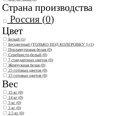
Страна производства
Россия (
0
)
Цвет
Белый (
1
)
Бесцветный (ТОЛЬКО ПОД КОЛЕРОВКУ !) (
1
)
Перламутровая белая (
0
)
Серебристо-белый (
0
)
7 стандартных цветов (
0
)
Жемчужная белая (
0
)
25 готовых цветов (
0
)
15 готовых цветов (
0
)
Вес
15 кг (
0
)
14 кг (
0
)
3 кг (
0
)
3 кг (
0
)
2.5 кг (
0
)