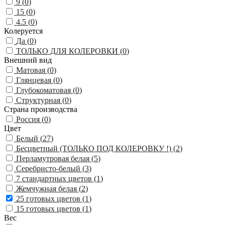
9 (
0
)
15 (
0
)
4.5 (
0
)
Колеруется
Да (
0
)
ТОЛЬКО ДЛЯ КОЛЕРОВКИ (
0
)
Внешний вид
Матовая (
0
)
Глянцевая (
0
)
Глубокоматовая (
0
)
Структурная (
0
)
Страна производства
Россия (
0
)
Цвет
Белый (
27
)
Бесцветный (ТОЛЬКО ПОД КОЛЕРОВКУ !) (
2
)
Перламутровая белая (
5
)
Серебристо-белый (
3
)
7 стандартных цветов (
1
)
Жемчужная белая (
2
)
25 готовых цветов (
1
)
15 готовых цветов (
1
)
Вес