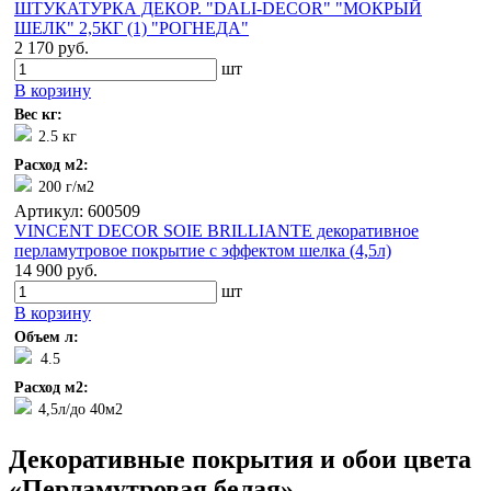
ШТУКАТУРКА ДЕКОР. "DALI-DECOR" "МОКРЫЙ
ШЕЛК" 2,5КГ (1) "РОГНЕДА"
2 170 руб.
шт
В корзину
Вес кг:
2.5 кг
Расход м2:
200 г/м2
Артикул: 600509
VINCENT DECOR SOIE BRILLIANTE декоративное
перламутровое покрытие с эффектом шелка (4,5л)
14 900 руб.
шт
В корзину
Объем л:
4.5
Расход м2:
4,5л/до 40м2
Декоративные покрытия и обои цвета
«Перламутровая белая»