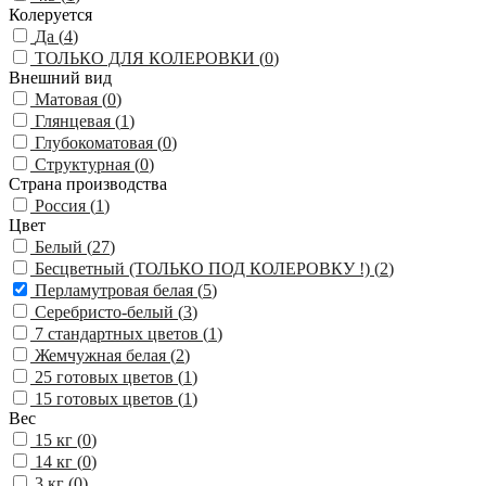
Колеруется
Да (
4
)
ТОЛЬКО ДЛЯ КОЛЕРОВКИ (
0
)
Внешний вид
Матовая (
0
)
Глянцевая (
1
)
Глубокоматовая (
0
)
Структурная (
0
)
Страна производства
Россия (
1
)
Цвет
Белый (
27
)
Бесцветный (ТОЛЬКО ПОД КОЛЕРОВКУ !) (
2
)
Перламутровая белая (
5
)
Серебристо-белый (
3
)
7 стандартных цветов (
1
)
Жемчужная белая (
2
)
25 готовых цветов (
1
)
15 готовых цветов (
1
)
Вес
15 кг (
0
)
14 кг (
0
)
3 кг (
0
)