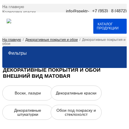
На главную
info@spektr-
+7 (953)
8 (4872)
Колеровка краски
krasok.ru
966-66-
701-109
Доставка и оплата
25
Договор оферта
Контакты
КАТАЛОГ
ПРОДУКЦИИ
На главную
/
Декоративные покрытия и обои
/
Декоративные покрытия и
обои
Фильтры
ДЕКОРАТИВНЫЕ ПОКРЫТИЯ И ОБОИ
ВНЕШНИЙ ВИД МАТОВАЯ
Воски, лазури
Декоративные краски
Декоративные
Обои под покраску и
штукатурки
стеклохолст