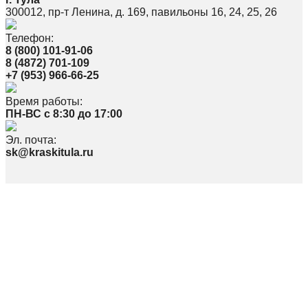
300012, пр-т Ленина, д. 169, павильоны 16, 24, 25, 26
Телефон:
8 (800) 101-91-06
8 (4872) 701-109
+7 (953) 966-66-25
Время работы:
ПН-ВС с 8:30 до 17:00
Эл. почта:
sk@kraskitula.ru
Политика в отношении обработки персональных данных
По вопросам, связанным с работой сайта, просьба писать на
webmaster@kraskitula.ru
© ООО «СПЕКТР» 2026
Наименование: ООО «Спектр»
Юр. Адрес: 300026, Тульская область, г. Тула, ул.Скуратовская 100,
Фактический адрес: 300026, Тульская область, г. Тула, пр-т Ленина 169, пав.