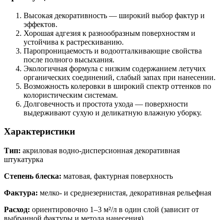
Высокая декоративность — широкий выбор фактур и
эффектов.
Хорошая адгезия к разнообразным поверхностям и
устойчива к растрескиванию.
Паропроницаемость и водоотталкивающие свойства
после полного высыхания.
Экологичная формула с низким содержанием летучих
органических соединений, слабый запах при нанесении.
Возможность колеровки в широкий спектр оттенков по
колористическим системам.
Долговечность и простота ухода — поверхности
выдерживают сухую и деликатную влажную уборку.
Характеристики
Тип:
акриловая водно-дисперсионная декоративная
штукатурка
Степень блеска:
матовая, фактурная поверхность
Фактура:
мелко- и среднезернистая, декоративная рельефная
Расход:
ориентировочно 1–3 м²/л в один слой (зависит от
выбранной фактуры и метода нанесения)