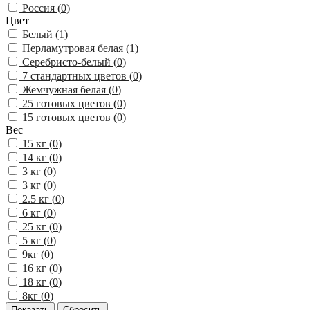
Россия (
0
)
Цвет
Белый (
1
)
Перламутровая белая (
1
)
Серебристо-белый (
0
)
7 стандартных цветов (
0
)
Жемчужная белая (
0
)
25 готовых цветов (
0
)
15 готовых цветов (
0
)
Вес
15 кг (
0
)
14 кг (
0
)
3 кг (
0
)
3 кг (
0
)
2.5 кг (
0
)
6 кг (
0
)
25 кг (
0
)
5 кг (
0
)
9кг (
0
)
16 кг (
0
)
18 кг (
0
)
8кг (
0
)