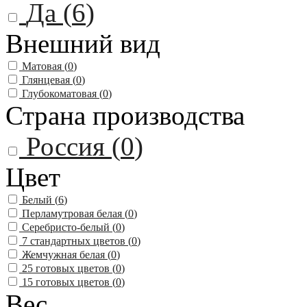
Да (
6
)
Внешний вид
Матовая (
0
)
Глянцевая (
0
)
Глубокоматовая (
0
)
Страна производства
Россия (
0
)
Цвет
Белый (
6
)
Перламутровая белая (
0
)
Серебристо-белый (
0
)
7 стандартных цветов (
0
)
Жемчужная белая (
0
)
25 готовых цветов (
0
)
15 готовых цветов (
0
)
Вес