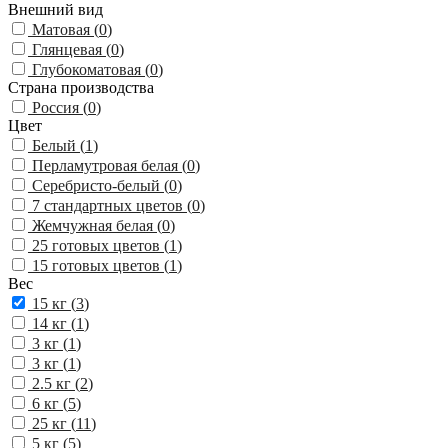
Внешний вид
Матовая (
0
)
Глянцевая (
0
)
Глубокоматовая (
0
)
Страна производства
Россия (
0
)
Цвет
Белый (
1
)
Перламутровая белая (
0
)
Серебристо-белый (
0
)
7 стандартных цветов (
0
)
Жемчужная белая (
0
)
25 готовых цветов (
1
)
15 готовых цветов (
1
)
Вес
15 кг (
3
)
14 кг (
1
)
3 кг (
1
)
3 кг (
1
)
2.5 кг (
2
)
6 кг (
5
)
25 кг (
11
)
5 кг (
5
)