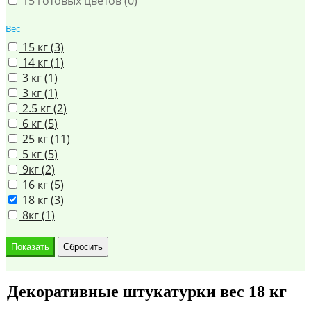
15 готовых цветов (
0
)
Вес
15 кг (
3
)
14 кг (
1
)
3 кг (
1
)
3 кг (
1
)
2.5 кг (
2
)
6 кг (
5
)
25 кг (
11
)
5 кг (
5
)
9кг (
2
)
16 кг (
5
)
18 кг (
3
)
8кг (
1
)
Декоративные штукатурки вес 18 кг