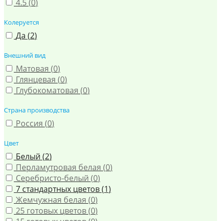
4.5 (
0
)
Колеруется
Да (
2
)
Внешний вид
Матовая (
0
)
Глянцевая (
0
)
Глубокоматовая (
0
)
Страна производства
Россия (
0
)
Цвет
Белый (
2
)
Перламутровая белая (
0
)
Серебристо-белый (
0
)
7 стандартных цветов (
1
)
Жемчужная белая (
0
)
25 готовых цветов (
0
)