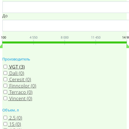
До
 100
4 550
8 000
11 450
14 9
Производитель
VGT (
3
)
Dali (
0
)
Ceresit (
0
)
Finncolor (
0
)
Terraco (
0
)
Vincent (
0
)
Объем, л
2.5 (
0
)
15 (
0
)