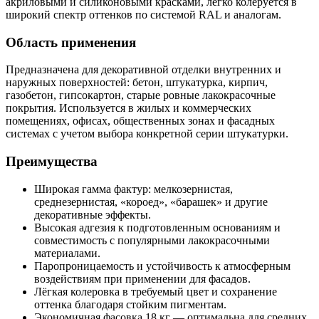
акриловыми и силиконовыми красками, легко колеруется в
широкий спектр оттенков по системой RAL и аналогам.
Область применения
Предназначена для декоративной отделки внутренних и
наружных поверхностей: бетон, штукатурка, кирпич,
газобетон, гипсокартон, старые ровные лакокрасочные
покрытия. Используется в жилых и коммерческих
помещениях, офисах, общественных зонах и фасадных
системах с учетом выборa конкретной серии штукатурки.
Преимущества
Широкая гамма фактур: мелкозернистая,
среднезернистая, «короед», «барашек» и другие
декоративные эффекты.
Высокая адгезия к подготовленным основаниям и
совместимость с популярными лакокрасочными
материалами.
Паропроницаемость и устойчивость к атмосферным
воздействиям при применении для фасадов.
Лёгкая колеровка в требуемый цвет и сохранение
оттенка благодаря стойким пигментам.
Экономичная фасовка 18 кг — оптимальна для средних