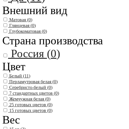
Внешний вид
Матовая (
0
)
Глянцевая (
0
)
Глубокоматовая (
0
)
Страна производства
Россия (
0
)
Цвет
Белый (
11
)
Перламутровая белая (
0
)
Серебристо-белый (
0
)
7 стандартных цветов (
0
)
Жемчужная белая (
0
)
25 готовых цветов (
0
)
15 готовых цветов (
0
)
Вес