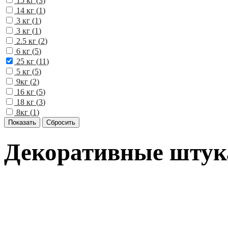
15 кг (
3
)
14 кг (
1
)
3 кг (
1
)
3 кг (
1
)
2.5 кг (
2
)
6 кг (
5
)
25 кг (
11
)
5 кг (
5
)
9кг (
2
)
16 кг (
5
)
18 кг (
3
)
8кг (
1
)
Декоративные штука