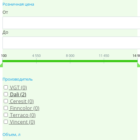
Розничная цена
От
До
 100
4 550
8 000
11 450
14 9
Производитель
VGT (
0
)
Dali (
2
)
Ceresit (
0
)
Finncolor (
0
)
Terraco (
0
)
Vincent (
0
)
Объем, л