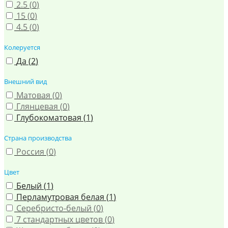
2.5 (
0
)
15 (
0
)
4.5 (
0
)
Колеруется
Да (
2
)
Внешний вид
Матовая (
0
)
Глянцевая (
0
)
Глубокоматовая (
1
)
Страна производства
Россия (
0
)
Цвет
Белый (
1
)
Перламутровая белая (
1
)
Серебристо-белый (
0
)
7 стандартных цветов (
0
)