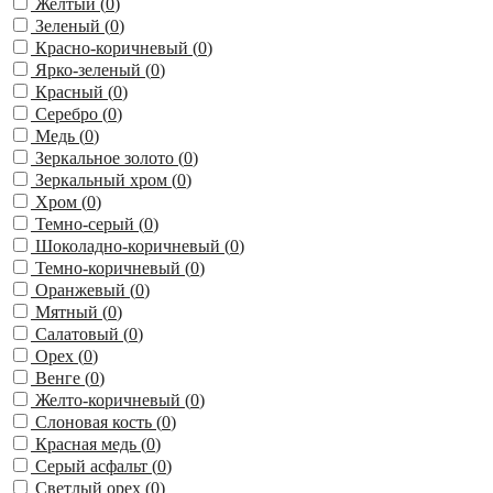
Желтый (
0
)
Зеленый (
0
)
Красно-коричневый (
0
)
Ярко-зеленый (
0
)
Красный (
0
)
Серебро (
0
)
Медь (
0
)
Зеркальное золото (
0
)
Зеркальный хром (
0
)
Хром (
0
)
Темно-серый (
0
)
Шоколадно-коричневый (
0
)
Темно-коричневый (
0
)
Оранжевый (
0
)
Мятный (
0
)
Салатовый (
0
)
Орех (
0
)
Венге (
0
)
Желто-коричневый (
0
)
Слоновая кость (
0
)
Красная медь (
0
)
Серый асфальт (
0
)
Светлый орех (
0
)