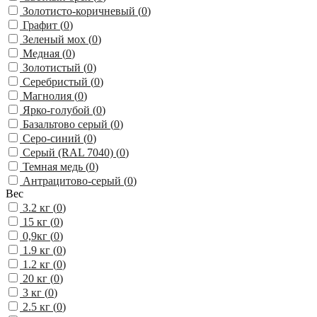
Золотисто-коричневый (
0
)
Графит (
0
)
Зеленый мох (
0
)
Медная (
0
)
Золотистый (
0
)
Серебристый (
0
)
Магнолия (
0
)
Ярко-голубой (
0
)
Базальтово серый (
0
)
Серо-синий (
0
)
Серый (RAL 7040) (
0
)
Темная медь (
0
)
Антрацитово-серый (
0
)
Вес
3.2 кг (
0
)
15 кг (
0
)
0,9кг (
0
)
1.9 кг (
0
)
1.2 кг (
0
)
20 кг (
0
)
3 кг (
0
)
2.5 кг (
0
)