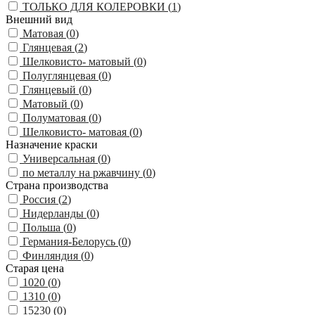
ТОЛЬКО ДЛЯ КОЛЕРОВКИ (
1
)
Внешний вид
Матовая (
0
)
Глянцевая (
2
)
Шелковисто- матовый (
0
)
Полуглянцевая (
0
)
Глянцевый (
0
)
Матовый (
0
)
Полуматовая (
0
)
Шелковисто- матовая (
0
)
Назначение краски
Универсальная (
0
)
по металлу на ржавчину (
0
)
Страна производства
Россия (
2
)
Нидерланды (
0
)
Польша (
0
)
Германия-Белорусь (
0
)
Финляндия (
0
)
Старая цена
1020 (
0
)
1310 (
0
)
15230 (
0
)