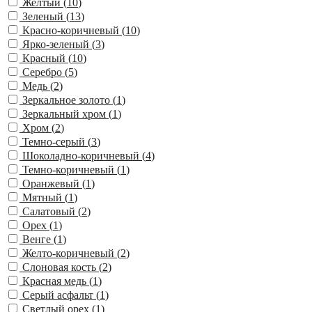
Желтый (
10
)
Зеленый (
13
)
Красно-коричневый (
10
)
Ярко-зеленый (
3
)
Красный (
10
)
Серебро (
5
)
Медь (
2
)
Зеркальное золото (
1
)
Зеркальный хром (
1
)
Хром (
2
)
Темно-серый (
3
)
Шоколадно-коричневый (
4
)
Темно-коричневый (
1
)
Оранжевый (
1
)
Мятный (
1
)
Салатовый (
2
)
Орех (
1
)
Венге (
1
)
Желто-коричневый (
2
)
Слоновая кость (
2
)
Красная медь (
1
)
Серый асфальт (
1
)
Светлый орех (
1
)