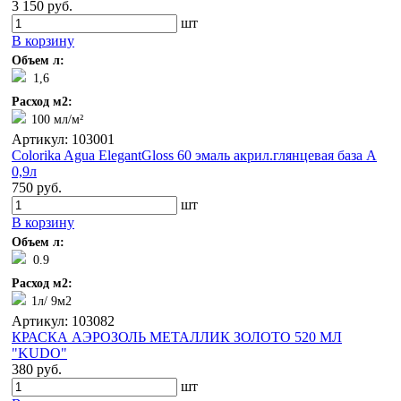
3 150 руб.
шт
В корзину
Объем л:
1,6
Расход м2:
100 мл/м²
Артикул: 103001
Colorika Aguа ElegantGloss 60 эмаль акрил.глянцевая база А
0,9л
750 руб.
шт
В корзину
Объем л:
0.9
Расход м2:
1л/ 9м2
Артикул: 103082
КРАСКА АЭРОЗОЛЬ МЕТАЛЛИК ЗОЛОТО 520 МЛ
"KUDO"
380 руб.
шт