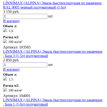
LINNIMAX (ALPINA) Эмаль быстросохнущая по ржавчине
RAL 9005 черный полуматовый (1,6л)
3 150 руб.
шт
В корзину
Объем л:
1,6
Расход м2:
100 мл/м²
Артикул: 103583
LINNIMAX ( ALPINA) Эмаль быстросохнущая по ржавчине
, База 3 (1,5л) полуматовый
2 850 руб.
шт
В корзину
Объем л:
1,5
Расход м2:
100 мл/м²
Артикул: 104001
LINNIMAX ( ALPINA) Эмаль быстросохнущая по ржавчине
, База 1 (1,6л) полуматовый