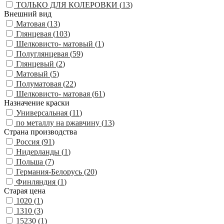
ТОЛЬКО ДЛЯ КОЛЕРОВКИ (
13
)
Внешний вид
Матовая (
13
)
Глянцевая (
103
)
Шелковисто- матовый (
1
)
Полуглянцевая (
59
)
Глянцевый (
2
)
Матовый (
5
)
Полуматовая (
22
)
Шелковисто- матовая (
61
)
Назначение краски
Универсальная (
11
)
по металлу на ржавчину (
13
)
Страна производства
Россия (
91
)
Нидерланды (
1
)
Польша (
7
)
Германия-Белорусь (
20
)
Финляндия (
1
)
Старая цена
1020 (
1
)
1310 (
3
)
15230 (
1
)