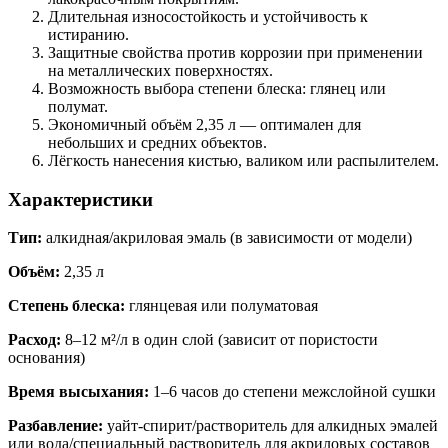
Длительная износостойкость и устойчивость к
истиранию.
Защитные свойства против коррозии при применении
на металлических поверхностях.
Возможность выбора степени блеска: глянец или
полумат.
Экономичный объём 2,35 л — оптимален для
небольших и средних объектов.
Лёгкость нанесения кистью, валиком или распылителем.
Характеристики
Тип:
алкидная/акриловая эмаль (в зависимости от модели)
Объём:
2,35 л
Степень блеска:
глянцевая или полуматовая
Расход:
8–12 м²/л в один слой (зависит от пористости
основания)
Время высыхания:
1–6 часов до степени межслойной сушки
Разбавление:
уайт-спирит/растворитель для алкидных эмалей
или вода/специальный растворитель для акриловых составов