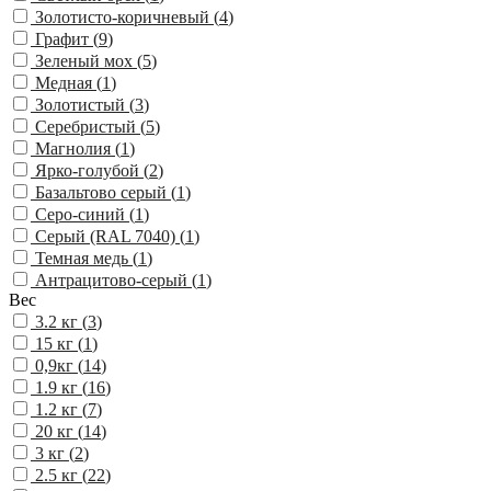
Золотисто-коричневый (
4
)
Графит (
9
)
Зеленый мох (
5
)
Медная (
1
)
Золотистый (
3
)
Серебристый (
5
)
Магнолия (
1
)
Ярко-голубой (
2
)
Базальтово серый (
1
)
Серо-синий (
1
)
Серый (RAL 7040) (
1
)
Темная медь (
1
)
Антрацитово-серый (
1
)
Вес
3.2 кг (
3
)
15 кг (
1
)
0,9кг (
14
)
1.9 кг (
16
)
1.2 кг (
7
)
20 кг (
14
)
3 кг (
2
)
2.5 кг (
22
)