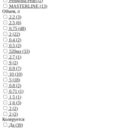
Pelligrina Pearl (
2
)
MASTERLINE (
13
)
Объем, л
2.2 (
3
)
2.5 (
6
)
0.75 (
48
)
2 (
22
)
0.4 (
2
)
0.5 (
2
)
520мл (
33
)
2.7 (
1
)
9 (
2
)
0.9 (
7
)
10 (
10
)
5 (
18
)
0.8 (
2
)
0.71 (
1
)
1,5 (
1
)
1,6 (
3
)
2 (
2
)
2 (
2
)
Колеруется
Да (
39
)