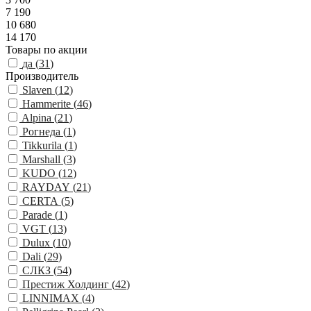
7 190
10 680
14 170
Товары по акции
да (
31
)
Производитель
Slaven (
12
)
Hammerite (
46
)
Alpina (
21
)
Рогнеда (
1
)
Tikkurila (
1
)
Marshall (
3
)
KUDO (
12
)
RAYDAY (
21
)
CERTA (
5
)
Parade (
1
)
VGT (
13
)
Dulux (
10
)
Dali (
29
)
СЛКЗ (
54
)
Престиж Холдинг (
42
)
LINNIMAX (
4
)