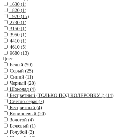
1630 (
1
)
1820 (
1
)
1970 (
15
)
2730 (
1
)
3150 (
1
)
3950 (
1
)
4410 (
1
)
4610 (
5
)
9680 (
13
)
Цвет
Белый (
59
)
Серый (
25
)
Синий (
11
)
Черный (
28
)
Шоколад (
4
)
Бесцветный (ТОЛЬКО ПОД КОЛЕРОВКУ !) (
14
)
Светло-серая (
7
)
Бесцветный (
4
)
Коричневый (
20
)
Золотой (
4
)
Бежевый (
1
)
Голубой (
3
)