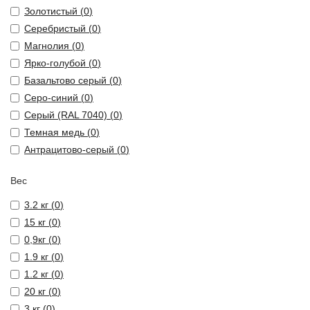
Золотистый (
0
)
Серебристый (
0
)
Магнолия (
0
)
Ярко-голубой (
0
)
Базальтово серый (
0
)
Серо-синий (
0
)
Серый (RAL 7040) (
0
)
Темная медь (
0
)
Антрацитово-серый (
0
)
Вес
3.2 кг (
0
)
15 кг (
0
)
0,9кг (
0
)
1.9 кг (
0
)
1.2 кг (
0
)
20 кг (
0
)
3 кг (
0
)