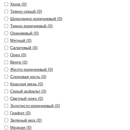
Хром (
0
)
Темно-серый (
0
)
Шоколадно-коричневый (
0
)
Темно-коричневый (
0
)
Оранжевый (
0
)
Мятный (
0
)
Салатовый (
0
)
Орех (
0
)
Венге (
0
)
Желто-коричневый (
0
)
Слоновая кость (
0
)
Красная медь (
0
)
Серый асфальт (
0
)
Светлый орех (
0
)
Золотисто-коричневый (
0
)
Графит (
0
)
Зеленый мох (
0
)
Медная (
0
)