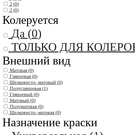
2 (
0
)
2 (
0
)
Колеруется
Да (
0
)
ТОЛЬКО ДЛЯ КОЛЕРО
Внешний вид
Матовая (
0
)
Глянцевая (
0
)
Шелковисто- матовый (
0
)
Полуглянцевая (
1
)
Глянцевый (
0
)
Матовый (
0
)
Полуматовая (
0
)
Шелковисто- матовая (
0
)
Назначение краски