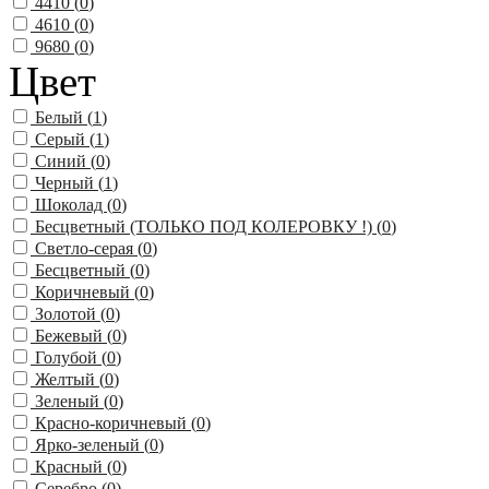
4410 (
0
)
4610 (
0
)
9680 (
0
)
Цвет
Белый (
1
)
Серый (
1
)
Синий (
0
)
Черный (
1
)
Шоколад (
0
)
Бесцветный (ТОЛЬКО ПОД КОЛЕРОВКУ !) (
0
)
Светло-серая (
0
)
Бесцветный (
0
)
Коричневый (
0
)
Золотой (
0
)
Бежевый (
0
)
Голубой (
0
)
Желтый (
0
)
Зеленый (
0
)
Красно-коричневый (
0
)
Ярко-зеленый (
0
)
Красный (
0
)
Серебро (
0
)