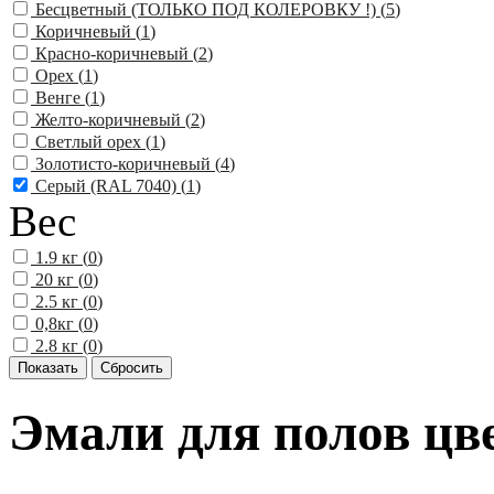
Бесцветный (ТОЛЬКО ПОД КОЛЕРОВКУ !) (
5
)
Коричневый (
1
)
Красно-коричневый (
2
)
Орех (
1
)
Венге (
1
)
Желто-коричневый (
2
)
Светлый орех (
1
)
Золотисто-коричневый (
4
)
Серый (RAL 7040) (
1
)
Вес
1.9 кг (
0
)
20 кг (
0
)
2.5 кг (
0
)
0,8кг (
0
)
2.8 кг (
0
)
Эмали для полов цв