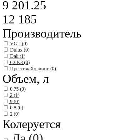
9 201.25
12 185
Производитель
VGT (
0
)
Dulux (
0
)
Dali (
1
)
СЛКЗ (
0
)
Престиж Холдинг (
0
)
Объем, л
0.75 (
0
)
2 (
1
)
9 (
0
)
0.8 (
0
)
2 (
0
)
Колеруется
Да (
0
)