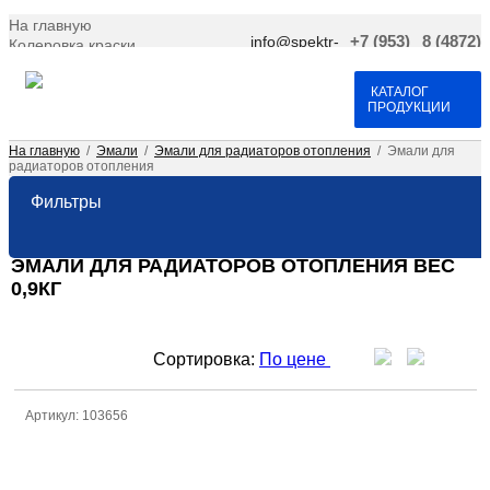
На главную
info@spektr-
+7 (953)
8 (4872)
Колеровка краски
krasok.ru
966-66-
701-109
Доставка и оплата
25
Договор оферта
Контакты
КАТАЛОГ
ПРОДУКЦИИ
На главную
/
Эмали
/
Эмали для радиаторов отопления
/
Эмали для
радиаторов отопления
Фильтры
ЭМАЛИ ДЛЯ РАДИАТОРОВ ОТОПЛЕНИЯ ВЕС
0,9КГ
Сортировка:
По цене
Артикул: 103656