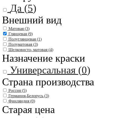
Да (
5
)
Внешний вид
Матовая (
3
)
Глянцевая (
9
)
Полуглянцевая (
1
)
Полуматовая (
3
)
Шелковисто- матовая (
4
)
Назначение краски
Универсальная (
0
)
Страна производства
Россия (
5
)
Германия-Белорусь (
3
)
Финляндия (
0
)
Старая цена