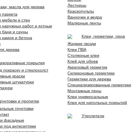
Лестницы
аки, масла для дерева
Краскопульты
я паркета
Ванночки и ведра
я мебели и стен
Малярные ленты
я наружных работ и яхтные
я бани и сауны
Клеи, герметики, пена
я камня и бетона
и
Жидкие гвозди
ля дерева
Клеи ПВА
Столярные клеи
Клей для обоев
екоративные покрытия
Акриловый герметик
д покраску и стеклохолст
Силиконовые герметики
ивные краски
Герметики для дерева
ивные штукатурки
Специализированные герметики
 лазури
Монтажные пены
Клеи универсальные
рунтовки и пропитки
Клеи для напольных покрытий
альные грунтовки
нтакт
Утеплители
ки фасадные
ки под антисептики