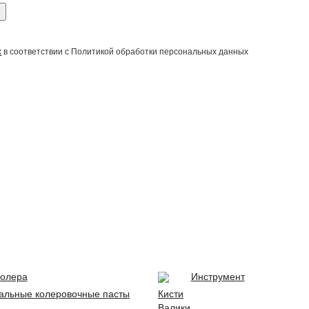
е
х
в соответствии с Политикой обработки персональных данных
олера
Инструмент
альные колеровочные пасты
Кисти
Валики