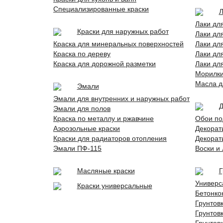
Специализированные краски
Л
Лаки дл
Краски для наружных работ
Лаки дл
Краска для минеральных поверхностей
Лаки дл
Краска по дереву
Лаки дл
Краска для дорожной разметки
Лаки дл
Морилк
Масла д
Эмали
Эмали для внутренних и наружных работ
Д
Эмали для полов
Краска по металлу и ржавчине
Обои по
Аэрозольные краски
Декорат
Краски для радиаторов отопления
Декорат
Эмали ПФ-115
Воски и
Масляные краски
Г
Универс
Краски универсальные
Бетонко
Грунтов
Грунтов