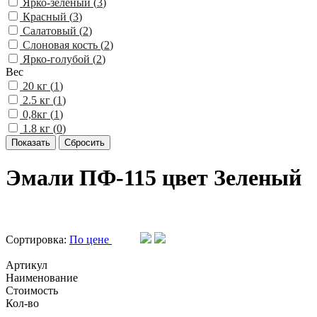
Ярко-зеленый (
3
)
Красный (
3
)
Салатовый (
2
)
Слоновая кость (
2
)
Ярко-голубой (
2
)
Вес
20 кг (
1
)
2.5 кг (
1
)
0,8кг (
1
)
1.8 кг (
0
)
Эмали ПФ-115 цвет Зеленый
Сортировка:
По цене
Артикул
Наименование
Стоимость
Кол-во