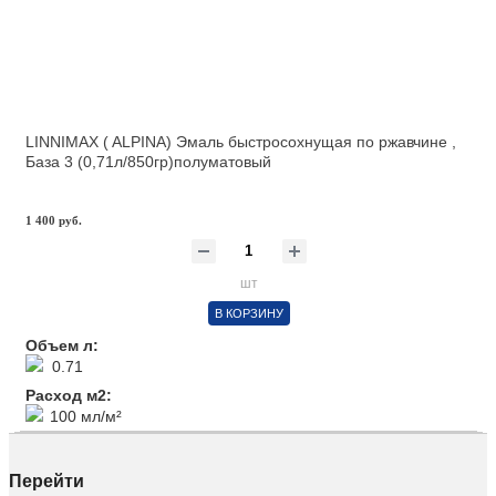
LINNIMAX ( ALPINA) Эмаль быстросохнущая по ржавчине ,
База 3 (0,71л/850гр)полуматовый
1 400 руб.
шт
В КОРЗИНУ
Объем л:
0.71
Расход м2:
100 мл/м²
Перейти