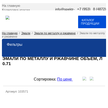
На главную
info@spektr-
+7 (953)
8 (4872)
Колеровка краски
krasok.ru
966-66-
701-109
Доставка и оплата
25
Договор оферта
Контакты
КАТАЛОГ
ПРОДУКЦИИ
На главную
/
Эмали
/
Эмали по металлу и ржавчине
/
Эмали по металлу
и ржавчине
Фильтры
ЭМАЛИ ПО МЕТАЛЛУ И РЖАВЧИНЕ ОБЪЕМ, Л
0.71
Сортировка:
По цене
Артикул: 103571