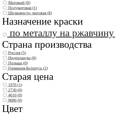
Матовый (
0
)
Полуматовая (
1
)
Шелковисто- матовая (
8
)
Назначение краски
по металлу на ржавчину
Страна производства
Россия (
5
)
Нидерланды (
0
)
Польша (
0
)
Германия-Белорусь (
2
)
Старая цена
1970 (
1
)
2730 (
0
)
4610 (
0
)
9680 (
0
)
Цвет