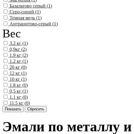
Базальтово серый (
1
)
Серо-синий (
1
)
Темная медь (
1
)
Антрацитово-серый (
1
)
Вес
3.2 кг (
1
)
0,9кг (
2
)
1.9 кг (
2
)
1.2 кг (
1
)
20 кг (
0
)
12 кг (
1
)
10 кг (
1
)
1.8 кг (
0
)
0,5 кг (
1
)
1.1 кг (
0
)
11.5 кг (
0
)
Эмали по металлу и