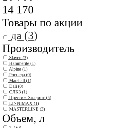
14 170
Товары по акции
да (
3
)
Производитель
Slaven (
3
)
Hammerite (
1
)
Alpina (
1
)
Рогнеда (
0
)
Marshall (
1
)
Dali (
0
)
СЛКЗ (
1
)
Престиж Холдинг (
5
)
LINNIMAX (
1
)
MASTERLINE (
3
)
Объем, л
2.2 (
0
)