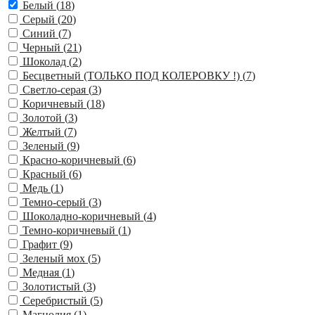
Белый (
18
)
Серый (
20
)
Синий (
7
)
Черный (
21
)
Шоколад (
2
)
Бесцветный (ТОЛЬКО ПОД КОЛЕРОВКУ !) (
7
)
Светло-серая (
3
)
Коричневый (
18
)
Золотой (
3
)
Желтый (
7
)
Зеленый (
9
)
Красно-коричневый (
6
)
Красный (
6
)
Медь (
1
)
Темно-серый (
3
)
Шоколадно-коричневый (
4
)
Темно-коричневый (
1
)
Графит (
9
)
Зеленый мох (
5
)
Медная (
1
)
Золотистый (
3
)
Серебристый (
5
)
Магнолия (
1
)