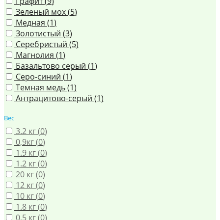
Графит (
9
)
Зеленый мох (
5
)
Медная (
1
)
Золотистый (
3
)
Серебристый (
5
)
Магнолия (
1
)
Базальтово серый (
1
)
Серо-синий (
1
)
Темная медь (
1
)
Антрацитово-серый (
1
)
Вес
3.2 кг (
0
)
0,9кг (
0
)
1.9 кг (
0
)
1.2 кг (
0
)
20 кг (
0
)
12 кг (
0
)
10 кг (
0
)
1.8 кг (
0
)
0,5 кг (
0
)