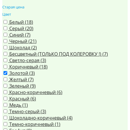
Старая цена
Цвет
Белый (
18
)
Серый (
20
)
Синий (
7
)
Черный (
21
)
Шоколад (
2
)
Бесцветный (ТОЛЬКО ПОД КОЛЕРОВКУ !) (
7
)
Светло-серая (
3
)
Коричневый (
18
)
Золотой (
3
)
Желтый (
7
)
Зеленый (
9
)
Красно-коричневый (
6
)
Красный (
6
)
Медь (
1
)
Темно-серый (
3
)
Шоколадно-коричневый (
4
)
Темно-коричневый (
1
)