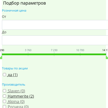
Подбор параметров
Розничная цена
От
До
290
3 760
7 230
10 700
14 1
Товары по акции
да (
1
)
Производитель
Slaven (
0
)
Hammerite (
2
)
Alpina (
0
)
Рогнеда (
0
)