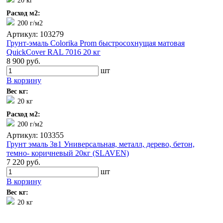
20 кг
Расход м2:
200 г/м2
Артикул: 103279
Грунт-эмаль Colorika Prom быстросохнущая матовая
QuickCover RAL 7016 20 кг
8 900 руб.
шт
В корзину
Вес кг:
20 кг
Расход м2:
200 г/м2
Артикул: 103355
Грунт эмаль 3в1 Универсальная, металл, дерево, бетон,
темно- коричневый 20кг (SLAVEN)
7 220 руб.
шт
В корзину
Вес кг:
20 кг