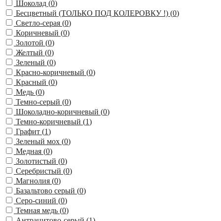
Шоколад (
0
)
Бесцветный (ТОЛЬКО ПОД КОЛЕРОВКУ !) (
0
)
Светло-серая (
0
)
Коричневый (
0
)
Золотой (
0
)
Желтый (
0
)
Зеленый (
0
)
Красно-коричневый (
0
)
Красный (
0
)
Медь (
0
)
Темно-серый (
0
)
Шоколадно-коричневый (
0
)
Темно-коричневый (
1
)
Графит (
1
)
Зеленый мох (
0
)
Медная (
0
)
Золотистый (
0
)
Серебристый (
0
)
Магнолия (
0
)
Базальтово серый (
0
)
Серо-синий (
0
)
Темная медь (
0
)
Антрацитово-серый (
1
)