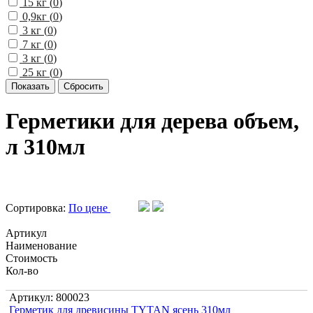
15 кг (
0
)
0,9кг (
0
)
3 кг (
0
)
7 кг (
0
)
3 кг (
0
)
25 кг (
0
)
Герметики для дерева объем,
л 310мл
Сортировка:
По цене
Артикул
Наименование
Стоимость
Кол-во
Артикул: 800023
Герметик для древисины TYTAN ясень 310мл