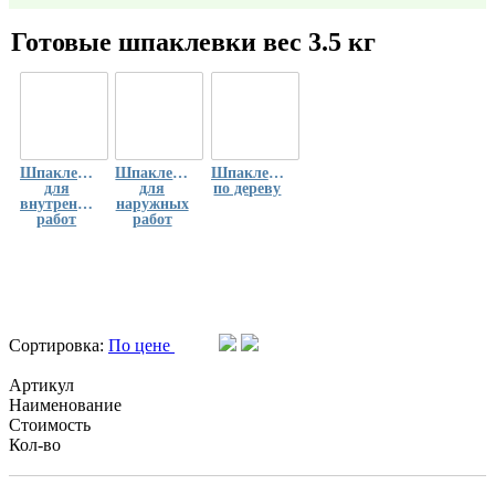
Готовые шпаклевки вес 3.5 кг
Шпаклевки
Шпаклевки
Шпаклевки
для
для
по дереву
внутренних
наружных
работ
работ
Сортировка:
По цене
Артикул
Наименование
Стоимость
Кол-во