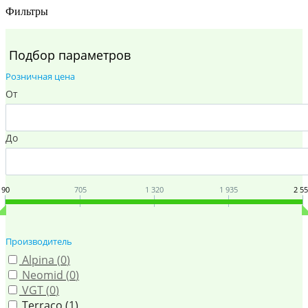
Фильтры
Подбор параметров
Розничная цена
От
До
90
705
1 320
1 935
2 5
Производитель
Alpina (
0
)
Neomid (
0
)
VGT (
0
)
Terraco (
1
)