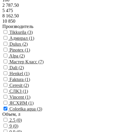
2 787.50
5 475
8 162.50
10 850
Производитель
Tikkurila (
3
)
Адмирал (
1
)
Dulux (
2
)
Pinotex (
1
)
Alpa (
2
)
Мастер Класс (
7
)
Dali (
2
)
Henkel (
1
)
Faktura (
1
)
Ceresit (
2
)
СЛКЗ (
1
)
Vincent (
1
)
ЯСХИМ (
1
)
Colorika aqua (
3
)
Объем, л
2.5 (
0
)
9 (
0
)
0.9 (
0
)