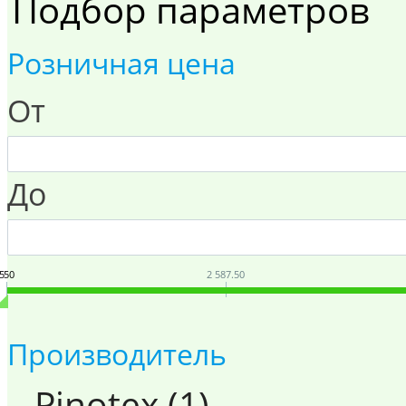
Подбор параметров
Розничная цена
От
До
550
2 587.50
Производитель
Pinotex (
1
)