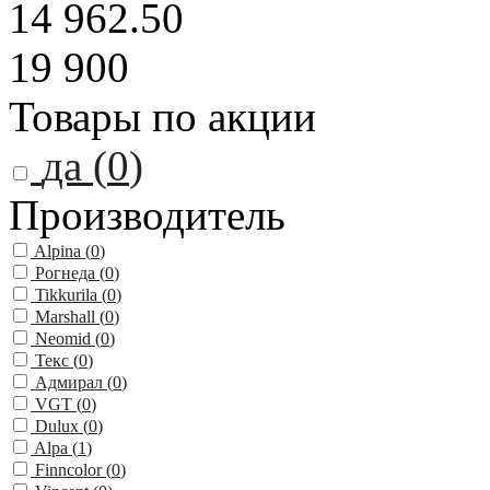
14 962.50
19 900
Товары по акции
да (
0
)
Производитель
Alpina (
0
)
Рогнеда (
0
)
Tikkurila (
0
)
Marshall (
0
)
Neomid (
0
)
Текс (
0
)
Адмирал (
0
)
VGT (
0
)
Dulux (
0
)
Alpa (
1
)
Finncolor (
0
)