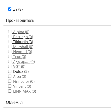
Колера
да (
8
)
Лаки,
Производитель
масла
для
дерева
Alpina (
0
)
Рогнеда (
0
)
Декоративные
Tikkurila (
3
)
покрытия
Marshall (
0
)
Neomid (
0
)
Грунтовки
Текс (
0
)
и
Адмирал (
0
)
пропитки
VGT (
0
)
Dulux (
5
)
Инструмент
Alpa (
0
)
Finncolor (
0
)
Vincent (
0
)
Клеи,
LINNIMAX (
0
)
герметики,
пена
Объем, л
Растворители и