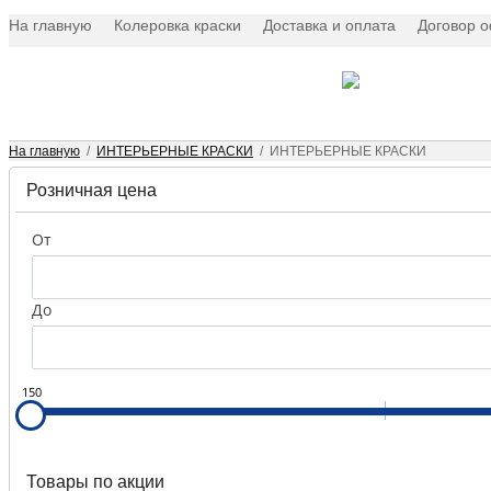
На главную
Колеровка краски
Доставка и оплата
Договор 
×
На главную
/
ИНТЕРЬЕРНЫЕ КРАСКИ
/
ИНТЕРЬЕРНЫЕ КРАСКИ
Розничная цена
Интерьерные
краски
От
Краски
для
До
наружных
работ
150
Эмали
Масляные
краски
Товары по акции