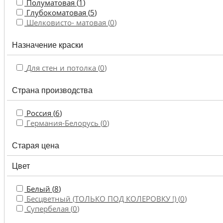
Полуматовая (
1
)
Глубокоматовая (
5
)
Шелковисто- матовая (
0
)
Назначение краски
Для стен и потолка (
0
)
Страна производства
Россия (
6
)
Германия-Белорусь (
0
)
Старая цена
Цвет
Белый (
8
)
Бесцветный (ТОЛЬКО ПОД КОЛЕРОВКУ !) (
0
)
Супербелая (
0
)