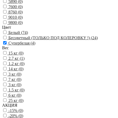
5890 (
0
)
7600 (
0
)
8760 (
0
)
9010 (
0
)
9800 (
0
)
Цвет
Белый (
74
)
Бесцветный (ТОЛЬКО ПОД КОЛЕРОВКУ !) (
24
)
Супербелая (
4
)
Вес
15 кг (
0
)
2.7 кг (
1
)
1.2 кг (
0
)
14 кг (
0
)
3 кг (
0
)
7 кг (
0
)
3 кг (
0
)
1.5 кг (
0
)
6 кг (
0
)
25 кг (
0
)
АКЦИЯ
-15% (
0
)
-20% (
0
)