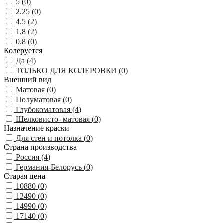
5 (
0
)
2.25 (
0
)
4.5 (
2
)
1,8 (
2
)
0.8 (
0
)
Колеруется
Да (
4
)
ТОЛЬКО ДЛЯ КОЛЕРОВКИ (
0
)
Внешний вид
Матовая (
0
)
Полуматовая (
0
)
Глубокоматовая (
4
)
Шелковисто- матовая (
0
)
Назначение краски
Для стен и потолка (
0
)
Страна производства
Россия (
4
)
Германия-Белорусь (
0
)
Старая цена
10880 (
0
)
12490 (
0
)
14990 (
0
)
17140 (
0
)