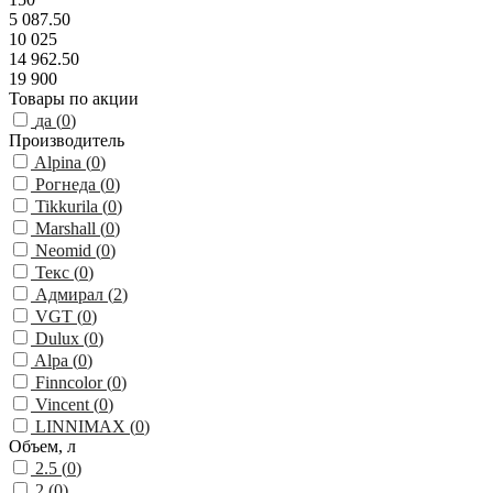
5 087.50
10 025
14 962.50
19 900
Товары по акции
да (
0
)
Производитель
Alpina (
0
)
Рогнеда (
0
)
Tikkurila (
0
)
Marshall (
0
)
Neomid (
0
)
Текс (
0
)
Адмирал (
2
)
VGT (
0
)
Dulux (
0
)
Alpa (
0
)
Finncolor (
0
)
Vincent (
0
)
LINNIMAX (
0
)
Объем, л
2.5 (
0
)
2 (
0
)