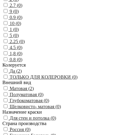
2.7 (
0
)
9 (
0
)
0.9 (
0
)
10 (
0
)
1 (
0
)
5 (
0
)
2.25 (
0
)
4.5 (
0
)
1,8 (
0
)
0.8 (
0
)
Колеруется
Да (
2
)
ТОЛЬКО ДЛЯ КОЛЕРОВКИ (
0
)
Внешний вид
Матовая (
2
)
Полуматовая (
0
)
Глубокоматовая (
0
)
Шелковисто- матовая (
0
)
Назначение краски
Для стен и потолка (
0
)
Страна производства
Россия (
0
)