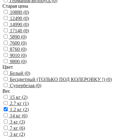
Германия-Белорусь (
0
)
Старая цена
10880 (
0
)
12490 (
0
)
14990 (
0
)
17140 (
0
)
5890 (
0
)
7600 (
0
)
8760 (
0
)
9010 (
0
)
9800 (
0
)
Цвет
Белый (
0
)
Бесцветный (ТОЛЬКО ПОД КОЛЕРОВКУ !) (
0
)
Супербелая (
0
)
Вес
15 кг (
2
)
2.7 кг (
1
)
1.2 кг (
2
)
14 кг (
6
)
3 кг (
3
)
7 кг (
6
)
3 кг (
2
)