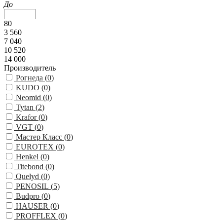
До
80
3 560
7 040
10 520
14 000
Производитель
Рогнеда (
0
)
KUDO (
0
)
Neomid (
0
)
Tytan (
2
)
Krafor (
0
)
VGT (
0
)
Мастер Класс (
0
)
EUROTEX (
0
)
Henkel (
0
)
Titebond (
0
)
Quelyd (
0
)
PENOSIL (
5
)
Budpro (
0
)
HAUSER (
0
)
PROFFLEX (
0
)