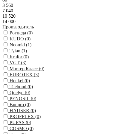
3 560
7 040
10 520
14 000
Производитель
Рогнеда (
0
)
KUDO (
0
)
Neomid (
1
)
Tytan (
1
)
Krafor (
0
)
VGT (
3
)
Мастер Класс (
0
)
EUROTEX (
3
)
Henkel (
0
)
Titebond (
0
)
Quelyd (
0
)
PENOSIL (
0
)
Budpro (
0
)
HAUSER (
0
)
PROFFLEX (
0
)
PUFAS (
0
)
COSMO (
0
)