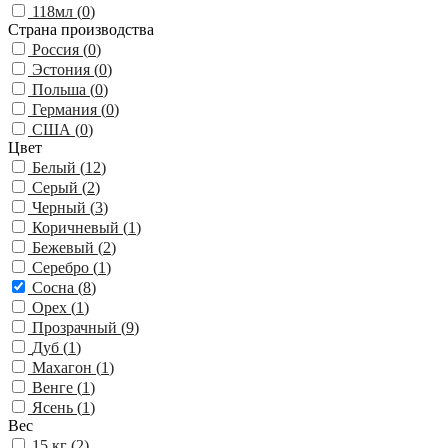
118мл (
0
)
Страна производства
Россия (
0
)
Эстония (
0
)
Польша (
0
)
Германия (
0
)
США (
0
)
Цвет
Белый (
12
)
Серый (
2
)
Черный (
3
)
Коричневый (
1
)
Бежевый (
2
)
Серебро (
1
)
Сосна (
8
)
Орех (
1
)
Прозрачный (
9
)
Дуб (
1
)
Махагон (
1
)
Венге (
1
)
Ясень (
1
)
Вес
15 кг (
2
)