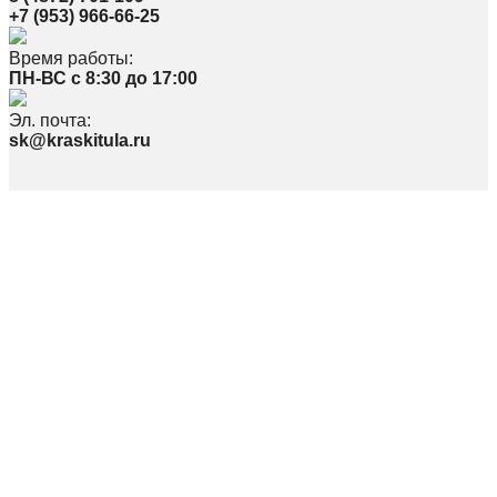
+7 (953) 966-66-25
Время работы:
ПН-ВС с 8:30 до 17:00
Эл. почта:
sk@kraskitula.ru
Политика в отношении обработки персональных данных
По вопросам, связанным с работой сайта, просьба писать на
webmaster@kraskitula.ru
© ООО «СПЕКТР» 2026
Наименование: ООО «Спектр»
Юр. Адрес: 300026, Тульская область, г. Тула, ул.Скуратовская 100,
Фактический адрес: 300026, Тульская область, г. Тула, пр-т Ленина 169, пав.
16, 24-26
Телефон: 8(4872)70-11-09
ИНН 7107529696 / КПП 710701001
ОГРН 1117154013063 / ОКПО 59999772
Директор: Евтехов Александр Юрьевич