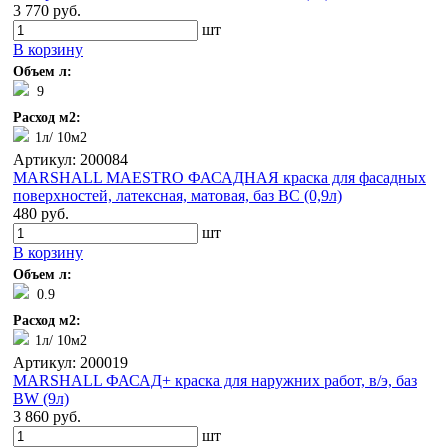
3 770 руб.
шт
В корзину
Объем л:
9
Расход м2:
1л/ 10м2
Артикул: 200084
MARSHALL MAESTRO ФАСАДНАЯ краска для фасадных
поверхностей, латексная, матовая, баз BС (0,9л)
480 руб.
шт
В корзину
Объем л:
0.9
Расход м2:
1л/ 10м2
Артикул: 200019
MARSHALL ФАСАД+ краска для наружних работ, в/э, баз
BW (9л)
3 860 руб.
шт