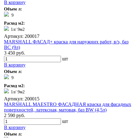
В корзину
Объем л:
9
Расход м2:
1л/ 9м2
Артикул: 200017
MARSHALL ФАСАД+ краска для наружних работ, в/э, баз
BC (9л)
3 450 руб.
шт
В корзину
Объем л:
9
Расход м2:
1л/ 9м2
Артикул: 200015
MARSHALL MAESTRO ФАСАДНАЯ краска для фасадных
поверхностей, латексная, матовая, баз BW (4,5л)
2 590 руб.
шт
В корзину
Объем л: