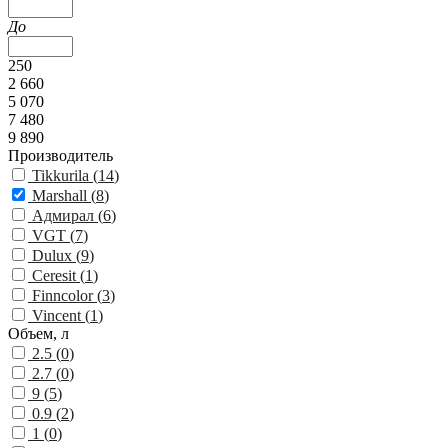
До
250
2 660
5 070
7 480
9 890
Производитель
Tikkurila (
14
)
Marshall (
8
)
Адмирал (
6
)
VGT (
7
)
Dulux (
9
)
Ceresit (
1
)
Finncolor (
3
)
Vincent (
1
)
Объем, л
2.5 (
0
)
2.7 (
0
)
9 (
5
)
0.9 (
2
)
1 (
0
)