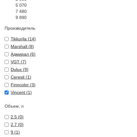
5 070
7 480
9 890
Производитель
Tikkurila (
14
)
Marshall (
8
)
Адмирал (
6
)
VGT (
7
)
Dulux (
9
)
Ceresit (
1
)
Finncolor (
3
)
Vincent (
1
)
Объем, л
2.5 (
0
)
2.7 (
0
)
9 (
1
)