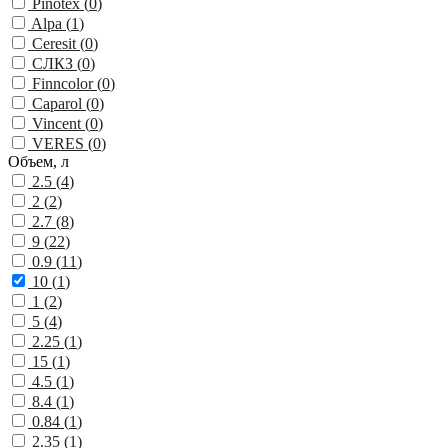
Pinotex (
0
)
Alpa (
1
)
Ceresit (
0
)
СЛКЗ (
0
)
Finncolor (
0
)
Caparol (
0
)
Vincent (
0
)
VERES (
0
)
Объем, л
2.5 (
4
)
2 (
2
)
2.7 (
8
)
9 (
22
)
0.9 (
11
)
10 (
1
)
1 (
2
)
5 (
4
)
2.25 (
1
)
15 (
1
)
4.5 (
1
)
8.4 (
1
)
0.84 (
1
)
2.35 (
1
)