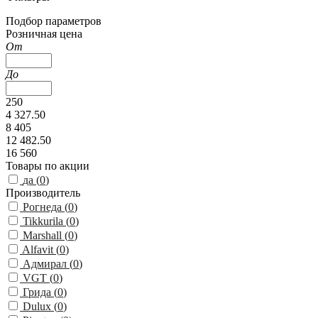
Подбор параметров
Розничная цена
От
До
250
4 327.50
8 405
12 482.50
16 560
Товары по акции
да (
0
)
Производитель
Рогнеда (
0
)
Tikkurila (
0
)
Marshall (
0
)
Alfavit (
0
)
Адмирал (
0
)
VGT (
0
)
Грида (
0
)
Dulux (
0
)