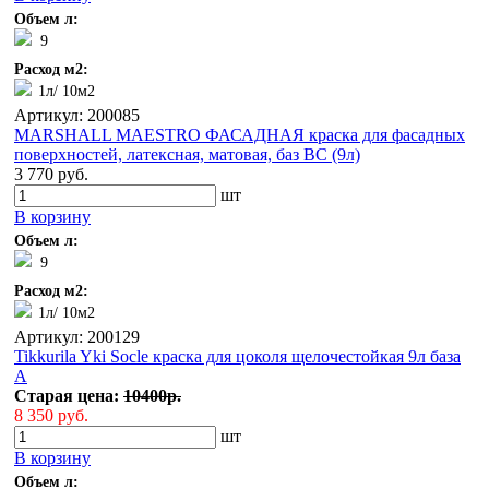
Объем л:
9
Расход м2:
1л/ 10м2
Артикул: 200085
MARSHALL MAESTRO ФАСАДНАЯ краска для фасадных
поверхностей, латексная, матовая, баз BС (9л)
3 770 руб.
шт
В корзину
Объем л:
9
Расход м2:
1л/ 10м2
Артикул: 200129
Tikkurila Yki Socle краска для цоколя щелочестойкая 9л база
А
Старая цена:
10400р.
8 350 руб.
шт
В корзину
Объем л: