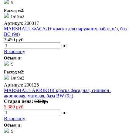
9
Расход м2:
1л/ 9м2
Артикул: 200017
MARSHALL ФАСАД+ краска для наружних работ, в/э, баз
BC (9л)
3 450 руб.
шт
В корзину
Объем л:
9
Расход м2:
1л/ 9м2
Артикул: 200125
MARSHALL AKRIKOR краска фасадная, силикон-
акриловая, матовая, база BW (9л)
Старая цена:
6330р.
5 380 руб.
шт
В корзину
Объем л:
9