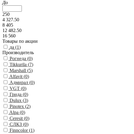
До
250
4 327.50
8 405
12 482.50
16 560
Товары по акции
да (
1
)
Производитель
Рогнеда (
0
)
Tikkurila (
7
)
Marshall (
5
)
Alfavit (
0
)
Адмирал (
0
)
VGT (
0
)
Грида (
0
)
Dulux (
3
)
Pinotex (
2
)
Alpa (
0
)
Ceresit (
0
)
СЛКЗ (
0
)
Finncolor (
1
)