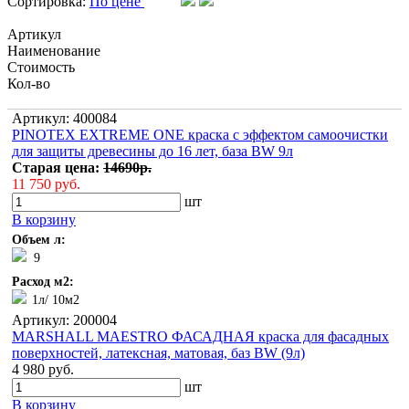
Сортировка:
По цене
Артикул
Наименование
Стоимость
Кол-во
Артикул: 400084
PINOTEX EXTREME ONE краска с эффектом самоочистки
для защиты древесины до 16 лет, база BW 9л
Старая цена:
14690р.
11 750 руб.
шт
В корзину
Объем л:
9
Расход м2:
1л/ 10м2
Артикул: 200004
MARSHALL MAESTRO ФАСАДНАЯ краска для фасадных
поверхностей, латексная, матовая, баз BW (9л)
4 980 руб.
шт
В корзину