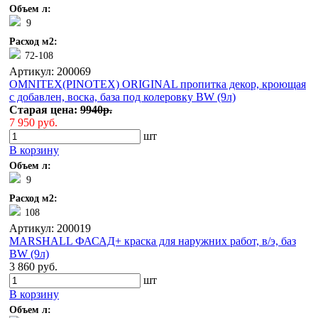
Объем л:
9
Расход м2:
72-108
Артикул: 200069
OMNITEX(PINOTEX) ORIGINAL пропитка декор, кроющая
с добавлен, воска, база под колеровку BW (9л)
Старая цена:
9940р.
7 950 руб.
шт
В корзину
Объем л:
9
Расход м2:
108
Артикул: 200019
MARSHALL ФАСАД+ краска для наружних работ, в/э, баз
BW (9л)
3 860 руб.
шт
В корзину
Объем л: