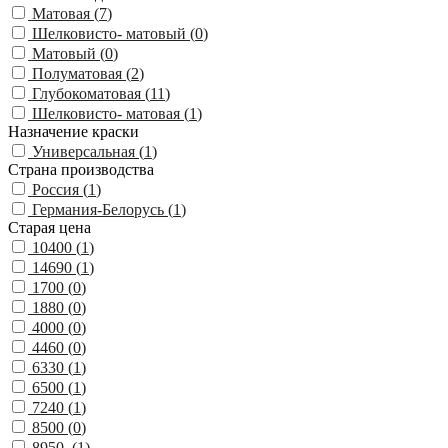
Матовая (
7
)
Шелковисто- матовый (
0
)
Матовый (
0
)
Полуматовая (
2
)
Глубокоматовая (
11
)
Шелковисто- матовая (
1
)
Назначение краски
Универсальная (
1
)
Страна производства
Россия (
1
)
Германия-Белорусь (
1
)
Старая цена
10400 (
1
)
14690 (
1
)
1700 (
0
)
1880 (
0
)
4000 (
0
)
4460 (
0
)
6330 (
1
)
6500 (
1
)
7240 (
1
)
8500 (
0
)
8950, (
1
)