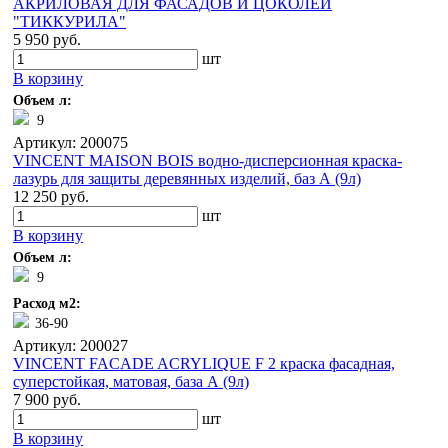
АКРИЛОВАЯ ДЛЯ ФАСАДОВ И ЦОКОЛЕЙ
"ТИККУРИЛА"
5 950 руб.
шт
В корзину
Объем л:
9
Артикул: 200075
VINCENT MAISON BOIS водно-дисперсионная краска-
лазурь для защиты деревянных изделий, баз А (9л)
12 250 руб.
шт
В корзину
Объем л:
9
Расход м2:
36-90
Артикул: 200027
VINCENT FACADE ACRYLIQUE F 2 краска фасадная,
суперстойкая, матовая, база А (9л)
7 900 руб.
шт
В корзину