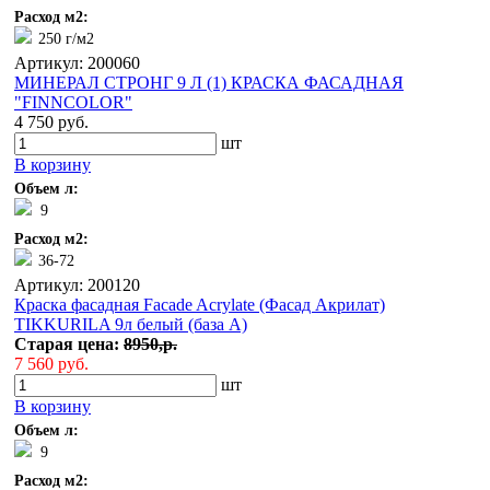
Расход м2:
250 г/м2
Артикул: 200060
МИНЕРАЛ СТРОНГ 9 Л (1) КРАСКА ФАСАДНАЯ
"FINNCOLOR"
4 750 руб.
шт
В корзину
Объем л:
9
Расход м2:
36-72
Артикул: 200120
Краска фасадная Facade Acrylate (Фасад Акрилат)
TIKKURILA 9л белый (база А)
Старая цена:
8950,р.
7 560 руб.
шт
В корзину
Объем л:
9
Расход м2: