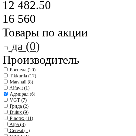
12 482.50
16 560
Товары по акции
да (
0
)
Производитель
Рогнеда (
20
)
Tikkurila (
17
)
Marshall (
8
)
Alfavit (
1
)
Адмирал (
6
)
VGT (
7
)
Грида (
2
)
Dulux (
9
)
Pinotex (
11
)
Alpa (
3
)
Ceresit (
1
)