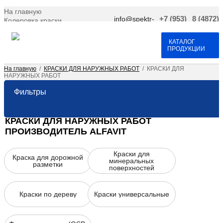
На главную
info@spektr-
+7 (953)
8 (4872)
Колеровка краски
krasok.ru
966-66-
701-109
Доставка и оплата
25
Договор оферта
Контакты
КАТАЛОГ
ПРОДУКЦИИ
На главную
/
КРАСКИ ДЛЯ НАРУЖНЫХ РАБОТ
/
КРАСКИ ДЛЯ
НАРУЖНЫХ РАБОТ
Фильтры
КРАСКИ ДЛЯ НАРУЖНЫХ РАБОТ
ПРОИЗВОДИТЕЛЬ ALFAVIT
Краски для
Краска для дорожной
минеральных
разметки
поверхностей
Краски по дереву
Краски универсальные