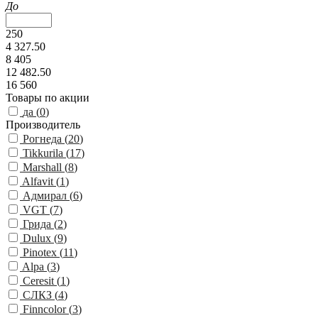
До
250
4 327.50
8 405
12 482.50
16 560
Товары по акции
да (
0
)
Производитель
Рогнеда (
20
)
Tikkurila (
17
)
Marshall (
8
)
Alfavit (
1
)
Адмирал (
6
)
VGT (
7
)
Грида (
2
)
Dulux (
9
)
Pinotex (
11
)
Alpa (
3
)
Ceresit (
1
)
СЛКЗ (
4
)
Finncolor (
3
)