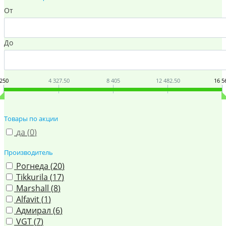
От
До
250
4 327.50
8 405
12 482.50
16 5
Товары по акции
да (
0
)
Производитель
Рогнеда (
20
)
Tikkurila (
17
)
Marshall (
8
)
Alfavit (
1
)
Адмирал (
6
)
VGT (
7
)