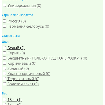
Универсальная (
0
)
Страна производства
Россия (
0
)
Германия-Белорусь (
0
)
Старая цена
Цвет
Белый (
2
)
Серый (
0
)
Бесцветный (ТОЛЬКО ПОД КОЛЕРОВКУ !) (
0
)
Коричневый (
0
)
Зеленый (
0
)
Красно-коричневый (
0
)
Терракотовый (
0
)
Золотой закат (
0
)
Вес
15 кг (
1
)
14 кг (
0
)