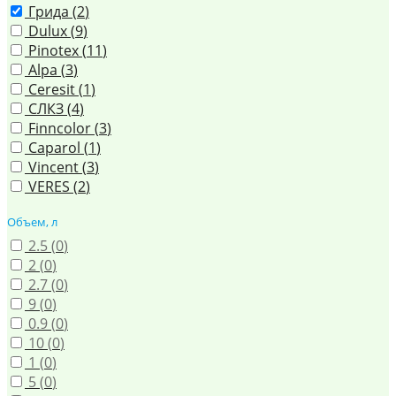
Грида (
2
)
Dulux (
9
)
Pinotex (
11
)
Alpa (
3
)
Ceresit (
1
)
СЛКЗ (
4
)
Finncolor (
3
)
Caparol (
1
)
Vincent (
3
)
VERES (
2
)
Объем, л
2.5 (
0
)
2 (
0
)
2.7 (
0
)
9 (
0
)
0.9 (
0
)
10 (
0
)
1 (
0
)
5 (
0
)