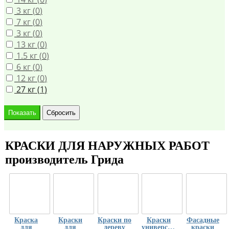
3 кг (
0
)
7 кг (
0
)
3 кг (
0
)
13 кг (
0
)
1.5 кг (
0
)
6 кг (
0
)
12 кг (
0
)
27 кг (
1
)
КРАСКИ ДЛЯ НАРУЖНЫХ РАБОТ
производитель Грида
Краска
Краски
Краски по
Краски
Фасадные
для
для
дереву
универсальные
краски