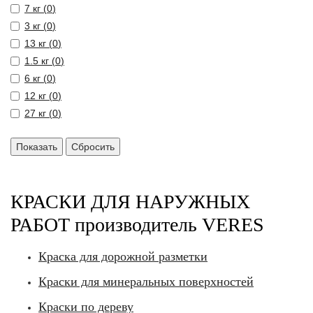
7 кг (
0
)
3 кг (
0
)
13 кг (
0
)
1.5 кг (
0
)
6 кг (
0
)
12 кг (
0
)
27 кг (
0
)
КРАСКИ ДЛЯ НАРУЖНЫХ
РАБОТ производитель VERES
Краска для дорожной разметки
Краски для минеральных поверхностей
Краски по дереву