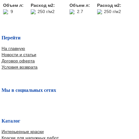
Объем л:
Расход м2:
Объем л:
Расход м2:
9
250 г/м2
2.7
250 г/м2
Перейти
На главную
Новости и статьи
Договор оферта
Условия возврата
Мы в социальных сетях
Каталог
Интерьерные краски
Краски для наружных работ