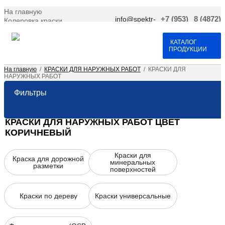
На главную
info@spektr-
+7 (953)
8 (4872)
Колеровка краски
krasok.ru
966-66-
701-109
Доставка и оплата
25
Договор оферта
Контакты
КАТАЛОГ
ПРОДУКЦИИ
На главную
/
КРАСКИ ДЛЯ НАРУЖНЫХ РАБОТ
/
КРАСКИ ДЛЯ
НАРУЖНЫХ РАБОТ
Фильтры
КРАСКИ ДЛЯ НАРУЖНЫХ РАБОТ ЦВЕТ
КОРИЧНЕВЫЙ
Краски для
Краска для дорожной
минеральных
разметки
поверхностей
Краски по дереву
Краски универсальные